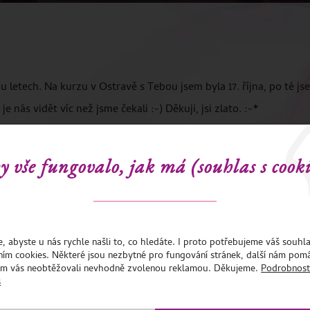
ou letech. Na kurzu v Ostravě s Tebou jsem byla 17. října, po té js
 nás vidět víc než jsme čekali :-) Děkuji, jsi zlato. :-*
y vše fungovalo, jak má (souhlas s cooki
 abyste u nás rychle našli to, co hledáte. I proto potřebujeme váš souhla
ním cookies. Některé jsou nezbytné pro fungování stránek, další nám pomá
m vás neobtěžovali nevhodně zvolenou reklamou. Děkujeme.
Podrobnost
s