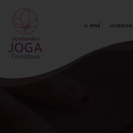
O MNĚ
HORMON