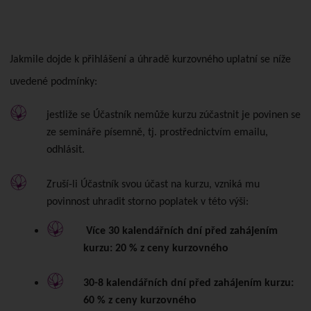
Jakmile dojde k přihlášení a úhradě kurzovného uplatní se níže
uvedené podmínky:
jestliže se Účastník nemůže kurzu zúčastnit je povinen se
ze semináře písemně, tj. prostřednictvím emailu,
odhlásit.
Zruší-li Účastník svou účast na kurzu, vzniká mu
povinnost uhradit storno poplatek v této výši:
Více 30 kalendářních dní před zahájením
kurzu: 20 % z ceny kurzovného
30-8 kalendářních dní před zahájením kurzu:
60 % z ceny kurzovného