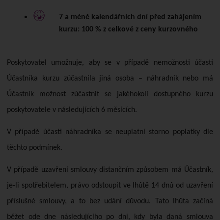
7 a méně kalendářních dní před zahájením
kurzu: 100 % z celkové z ceny kurzovného
Poskytovatel umožnuje, aby se v případě nemožnosti účasti
Účastníka kurzu zúčastnila jiná osoba – náhradník nebo má
Účastník možnost zúčastnit se jakéhokoli dostupného kurzu
poskytovatele v následujících 6 měsících.
V případě účasti náhradníka se neuplatní storno poplatky dle
těchto podmínek.
V případě uzavření smlouvy distančním způsobem má Účastník,
je-li spotřebitelem, právo odstoupit ve lhůtě 14 dnů od uzavření
příslušné smlouvy, a to bez udání důvodu. Tato lhůta začíná
běžet ode dne následujícího po dni, kdy byla daná smlouva