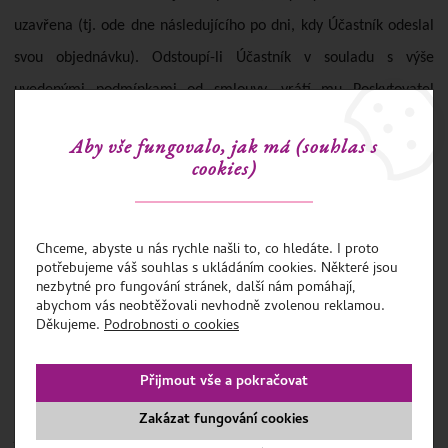
uzavřena (tj. ode dne následujícího po dni, kdy Účastník odeslal
svou objednávku). Odstoupí-li Účastník v souladu s výše
uvedenými podmínkami od smlouvy, vrátí mu Poskytovatel
nejpozději do 7 dnů ode dne, kdy obdržel odstoupení od smlouvy,
Aby vše fungovalo, jak má (souhlas s
uhrazené kurzovné.
cookies)
V případě, že před uplynutím 14denní lhůty pro odstoupení od
smlouvy již kurz začal či byl absolvován, a to na základě žádosti
Chceme, abyste u nás rychle našli to, co hledáte. I proto
klienta, resp. s jeho výslovným předchozím souhlasem, nemá
potřebujeme váš souhlas s ukládáním cookies. Některé jsou
nezbytné pro fungování stránek, další nám pomáhají,
Účastník právo od uzavřené smlouvy odstoupit.
abychom vás neobtěžovali nevhodně zvolenou reklamou.
Děkujeme.
Podrobnosti o cookies
V případě zrušení kurzu nebo jeho části z důvodů na straně
Poskytovatele, má účastník právo účastnit se jakéhokoli volného
Přijmout vše a pokračovat
kurzu Poskytovatele nebo mu bude vráceno celé kurzovné, popř.
Zakázat fungování cookies
jeho poměrná část.