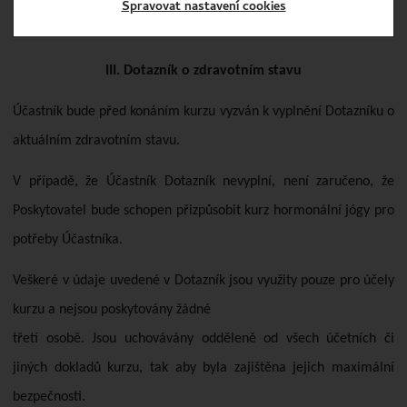
Spravovat nastavení cookies
III. Dotazník o zdravotním stavu
Účastník bude před konáním kurzu vyzván k vyplnění Dotazníku o
aktuálním zdravotním stavu.
V případě, že Účastník Dotazník nevyplní, není zaručeno, že
Poskytovatel bude schopen přizpůsobit kurz hormonální jógy pro
potřeby Účastníka.
Veškeré v údaje uvedené v Dotazník jsou využity pouze pro účely
kurzu a nejsou poskytovány žádné
třetí osobě. Jsou uchovávány odděleně od všech účetních či
jiných dokladů kurzu, tak aby byla zajištěna jejich maximální
bezpečnosti.