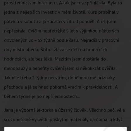
prostřednictvím internetu. A tak jsem se přihlásila. Byla to
jedna z nejlepších investic v mém životě. Kurz probíhal v
pátek a v sobotu a já začala cvičit od pondělí. A už jsem
nepřestala. Cvičím nepřetržitě 5 let s výjimkou některých
dovolených 2x – 5x týdně podle času. Nejradši v pracovní
dny místo oběda. Štítná žláza se drží na hraničních
hodnotách, ale bez léků. Mezitím jsem dostárla do
menopauzy a benefity cvičení jsem si několikrát ověřila.
Jakmile třeba 2 týdny necvičím, doběhnou mě příznaky
přechodu a já se hned pokorně vracím k pravidelnosti. A
během týdne je po nepříjemnostech…
Jana je výborná lektorka a úžasný člověk. Všechno pečlivě a
srozumitelně vysvětlí, poskytne materiály na doma, a když
něco zapomenete, můžete si to osvěžit na opakovacích