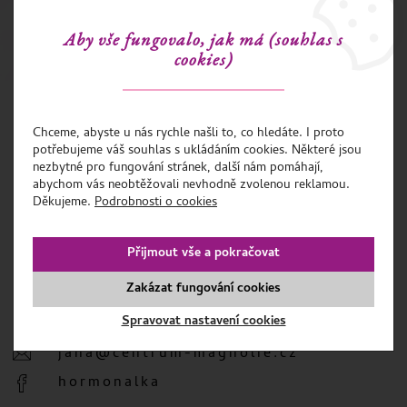
lekcích, kde se naučíte i další sestavy na různé fyzické i
Aby vše fungovalo, jak má (souhlas s
psychické neduhy a trable. Pokud mi to čas dovolí, účastním
cookies)
se každé opakovačky v Praze.
Chceme, abyste u nás rychle našli to, co hledáte. I proto
potřebujeme váš souhlas s ukládáním cookies. Některé jsou
nezbytné pro fungování stránek, další nám pomáhají,
abychom vás neobtěžovali nevhodně zvolenou reklamou.
Děkujeme.
Podrobnosti o cookies
KONTAKT
Ing. Jana Černotová
Přijmout vše a pokračovat
Na Půstkách 40
Frýdek-Místek 73801
Zakázat fungování cookies
Spravovat nastavení cookies
+420 605 249 705
jana@centrum-magnolie.cz
hormonalka