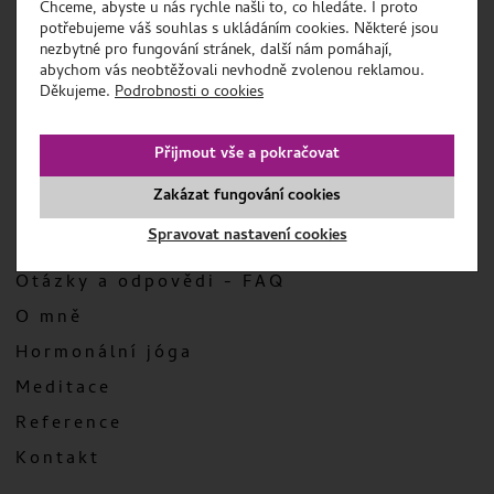
Chceme, abyste u nás rychle našli to, co hledáte. I proto
Na Půstkách 40
potřebujeme váš souhlas s ukládáním cookies. Některé jsou
Frýdek-Místek 73801
nezbytné pro fungování stránek, další nám pomáhají,
abychom vás neobtěžovali nevhodně zvolenou reklamou.
+420 605 249 705
Děkujeme.
Podrobnosti o cookies
jana@centrum-magnolie.cz
Přijmout vše a pokračovat
hormonalka
Zakázat fungování cookies
INFORMACE PRO VÁS
Spravovat nastavení cookies
Otázky a odpovědi - FAQ
O mně
Hormonální jóga
Meditace
Reference
Kontakt