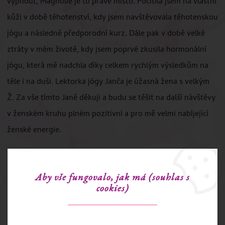
vypnout, Magnolie je to pravé místo. Pocítila jsem na vlastní
kůži v době těhotenství, kdy jsem navštěvovala těhotenskou
jógu a následně předporodní kurz. Dále pak v době velké
ztráty v mém životě, kdy jsem poprvé zkusila hormonální
jógu, která mě nadchla díky celkem rychlým výsledkům na
těle i na duši. Lektorka jógy Janča je úžasná žena s velkým
Ž. Za vše tímto Janě děkuji a budu se těšit na další návštěvy
v ženském kruhu plném pozitivní a pro mě velmi nabíjející
ženské energie.
Aby vše fungovalo, jak má (souhlas s
cookies)
KONTAKT
Ing. Jana Černotová