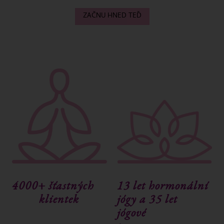
ZAČNU HNED TEĎ
4000+ šťastných
13 let hormonální
klientek
jógy a 35 let
jógové