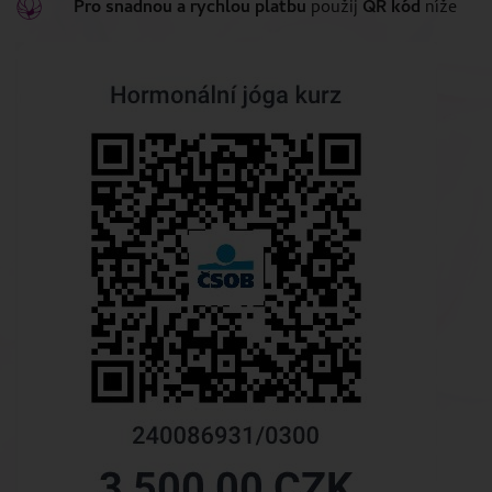
Pro snadnou a rychlou platbu
použij
QR kód
níže