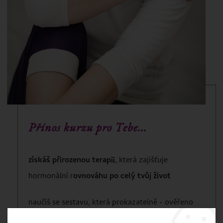
Přínos kurzu pro Tebe...
získáš přirozenou terapii
, která zajišťuje
hormonální r
ovnováhu po celý tvůj život
naučíš se sestavu, která prokazatelně - ověřeno
studií -
zlepšuje celkový hormonální profil