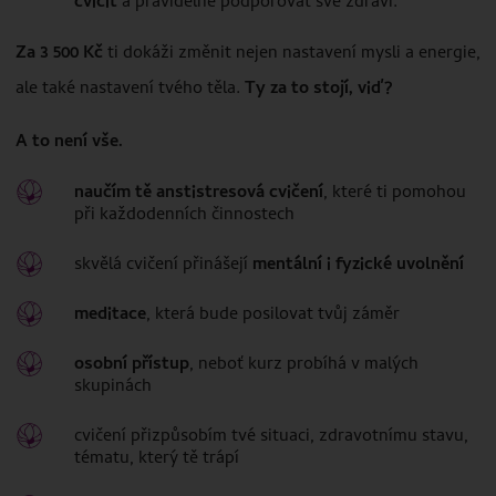
cvičit
a pravidelně podporovat své zdraví.
Za 3 500 Kč
ti dokáži změnit nejen nastavení mysli a energie,
ale také nastavení tvého těla.
Ty za to stojí, viď?
A to není vše.
naučím tě anstistresová cvičení
, které ti pomohou
při každodenních činnostech
skvělá cvičení přinášejí
mentální i fyzické uvolnění
meditace
, která bude posilovat tvůj záměr
osobní přístup
, neboť kurz probíhá v malých
skupinách
cvičení přizpůsobím tvé situaci, zdravotnímu stavu,
tématu, který tě trápí