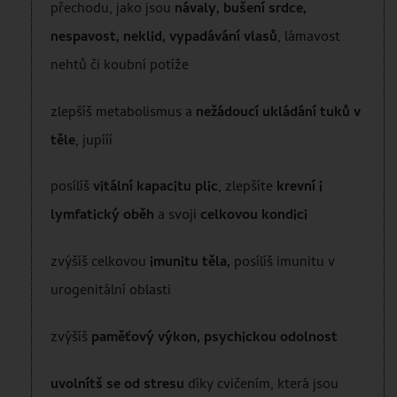
přechodu, jako jsou
návaly, bušení srdce,
nespavost,
neklid, vypadávání vlasů
, lámavost
nehtů či koubní potíže
zlepšíš metabolismus a
nežádoucí ukládání tuků v
těle
, jupííí
posílíš
vitální kapacitu plic
, zlepšíte
krevní i
lymfatický oběh
a svoji
celkovou kondici
zvýšíš celkovou
imunitu těla,
posílíš imunitu v
urogenitální oblasti
zvýšíš
paměťový výkon, psychickou odolnost
uvolnítš se od stresu
díky cvičením, která jsou