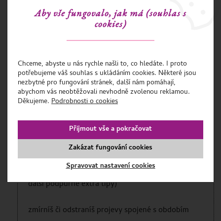
Aby vše fungovalo, jak má (souhlas s
získáš přirozenou terapii, která
podporuje ovulaci,
cookies)
posiluje děložní sliznici a podpoří tě v naplnění tvé
touhy po dítěti
Chceme, abyste u nás rychle našli to, co hledáte. I proto
potřebujeme váš souhlas s ukládáním cookies. Některé jsou
zharmonizuješ svůj menstruační cyklus,
osvobodíš
nezbytné pro fungování stránek, další nám pomáhají,
abychom vás neobtěžovali nevhodně zvolenou reklamou.
se od PMS, bolestivého krvácení
Děkujeme.
Podrobnosti o cookies
zmírníš či budeš předcházet projevům vyvolaných
Přijmout vše a pokračovat
nedostatkem estrogenu jako je
osteoporóza
,
Zakázat fungování cookies
zvýšená hladina cholesterolu a následná
Spravovat nastavení cookies
kardiovaskulární onemocnění (navíc mám pro tebe
další podpůrné extra tipy)
zmírníš či odstraníš projevy spojené s obdobím