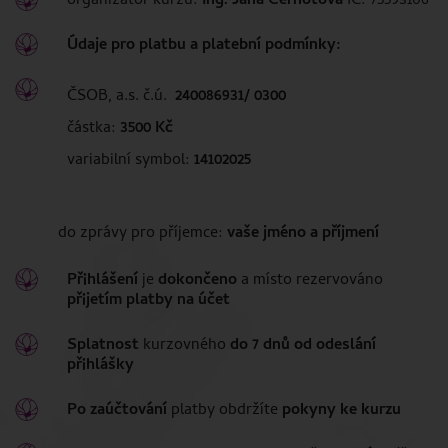
organizátor kurzu:
Ing. Jana Černotová
IČ: 75593106
Údaje pro platbu a platební podmínky:
ČSOB, a.s. č.ú.
240086931/ 0300
částka:
3500 Kč
variabilní symbol:
14102025
do zprávy pro příjemce:
vaše jméno a příjmení
Přihlášení
je
dokončeno
a místo rezervováno
přijetím platby na účet
Splatnost
kurzovného
do 7 dnů od odeslání
přihlášky
Po zaúčtování
platby obdržíte
pokyny ke kurzu