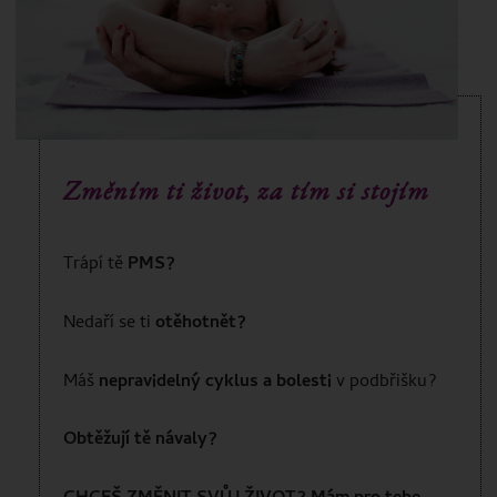
​​Změním ti život, za tím si stojím
Trápí tě
PMS?
Nedaří se ti
otěhotnět?
Máš
nepravidelný cyklus a bolesti
v podbřišku?
Obtěžují tě návaly?