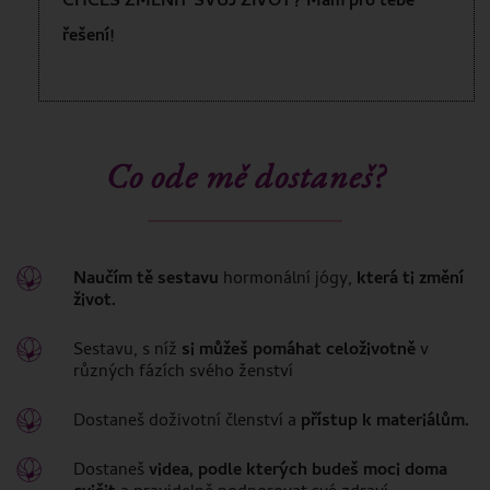
CHCEŠ ZMĚNIT SVŮJ ŽIVOT? Mám pro tebe
řešení!
Co ode mě dostaneš?
Naučím tě sestavu
hormonální jógy,
která ti změní
život.
Sestavu, s níž
si můžeš pomáhat celoživotně
v
různých fázích svého ženství
Dostaneš doživotní členství a
přístup k materiálům.
Dostaneš
videa, podle kterých budeš moci doma